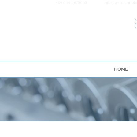
+39 0444 673043
info@pmtechnolo
HOME