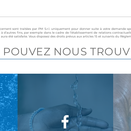
cernent sont traitées par PM S.r.l. uniquement pour donner suite à votre demande spé
t à d’autres fins, par exemple dans le cadre de l’établissement de relations contractuell
ra été satisfaite. Vous disposez des droits prévus aux articles 15 et suivants du Règle
 POUVEZ NOUS TROUVE