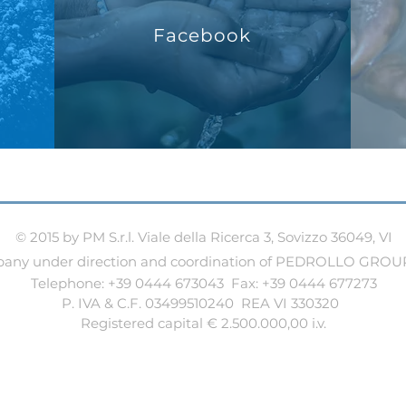
Facebook
© 2015 by PM S.r.l. Viale della Ricerca 3, Sovizzo 36049, VI
ny under direction and coordination of PEDROLLO GROUP 
Telephone: +39 0444 673043 Fax: +39 0444 677273
​P. IVA & C.F. 03499510240 REA VI 330320
Registered capital € 2.500.000,00 i.v.