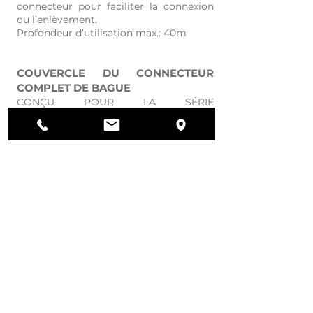
connecteur pour faciliter la connexion
ou l’enlèvement.
Profondeur d’utilisation max.: 40m
COUVERCLE DU CONNECTEUR
COMPLET DE BAGUE
CONÇU POUR LA SÉRIE
D’ÉLECTROPOMPES 5" FROG
KIT DE DÉMONTAGE
FOURNI POUR LA SÉRIE
D’ÉLECTROPOMPES 5" FROG
Kit conçu pour aider tous les
installateurs dans la réparation de
l’électropompe immergée 5".
TRANSDUCTEUR DE PRESSION
FOURNI POUR LA SÉRIE DE MOTEURS
4’’ EN BAIN D’HUILE 4OME