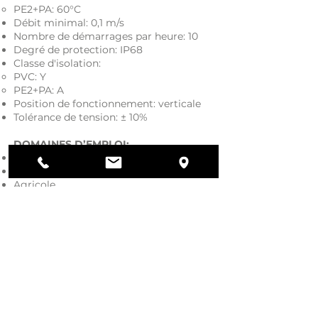
PE2+PA: 60°C
Débit minimal: 0,1 m/s
Nombre de démarrages par heure: 10
Degré de protection: IP68
Classe d'isolation:
PVC: Y​
PE2+PA: A
Position de fonctionnement: verticale
Tolérance de tension: ± 10%
DOMAINES D’EMPLOI:
Civil
Industriel
Agricole
UTILISATIONS:
Puits
Réservoirs de collecte d’eau
Installations anti-incendie
Installations de pressurisation
Irrigation
Téléchargez notre catalogue.