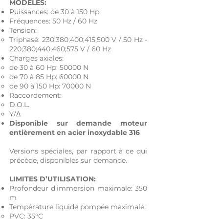
MODÈLES:
Puissances: de 30 à 150 Hp
Fréquences: 50 Hz / 60 Hz
Tension:
Triphasé: 230;380;400;415;500 V / 50 Hz -
220;380;440;460;575 V / 60 Hz
Charges axiales:
de 30 à 60 Hp: 50000 N​
de 70 à 85 Hp: 60000 N
de 90 à 150 Hp: 70000 N
Raccordement:
D.O.L.​
Y/Δ
Disponible sur demande moteur
entièrement en acier inoxydable 316
Versions spéciales, par rapport à ce qui
précède, disponibles sur demande.
LIMITES D’UTILISATION:
Profondeur d’immersion maximale: 350
m
Température liquide pompée maximale:
PVC: 35°C