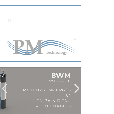
IT
8WM
50 Hz - 60 Hz
MOTEURS IMMERGÉS
8”
EN BAIN D’EAU
REBOBINABLES