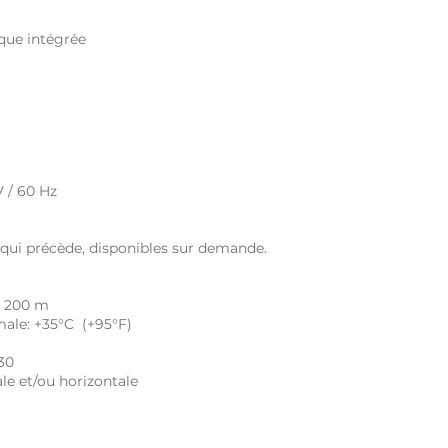
que intégrée
V / 60 Hz
e qui précède, disponibles sur demande.
: 200 m
ale: +35°C (+95°F)
30
le et/ou horizontale