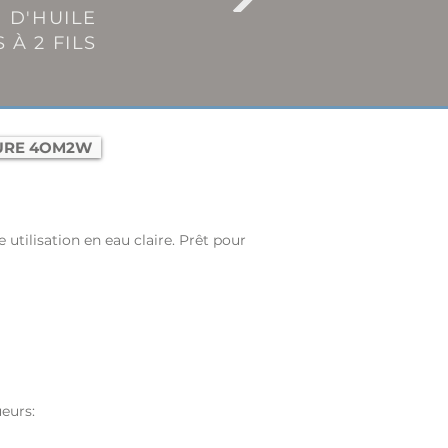
 D'HUILE
À 2 FILS
URE 4OM2W
tilisation en eau claire. Prêt pour
eurs:​