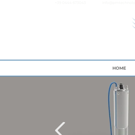
+39 0444 673043
info@pmtechnolo
HOME