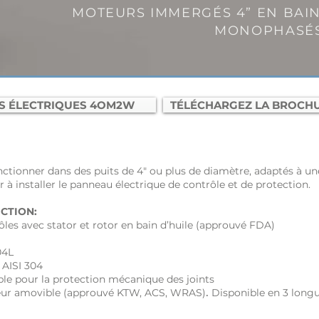
MOTEURS IMMERGÉS 4” EN BAIN
MONOPHASÉS 
S ÉLECTRIQUES 4OM2W
TÉLÉCHARGEZ LA BROCH
onner dans des puits de 4" ou plus de diamètre, adaptés à une u
 à installer le panneau électrique de contrôle et de protection.
CTION:
les avec stator et rotor en bain d’huile (approuvé FDA)
04L
e AISI 304
ble pour la protection mécanique des joints
.
teur amovible (approuvé KTW, ACS, WRAS)
Disponible en 3 longu